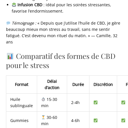
Infusion CBD
: idéal pour les soirées stressantes,
favorise l’endormissement.
Témoignage :
« Depuis que j’utilise l’huile de CBD, je gère
beaucoup mieux mon stress au travail, sans me sentir
fatigué. C’est devenu mon rituel du matin. » — Camille, 32
ans
Comparatif des formes de CBD
pour le stress
Délai
Format
Durée
Discrétion
F
d’action
Huile
15-30
2-4h
sublinguale
min
30-60
Gummies
4-6h
min