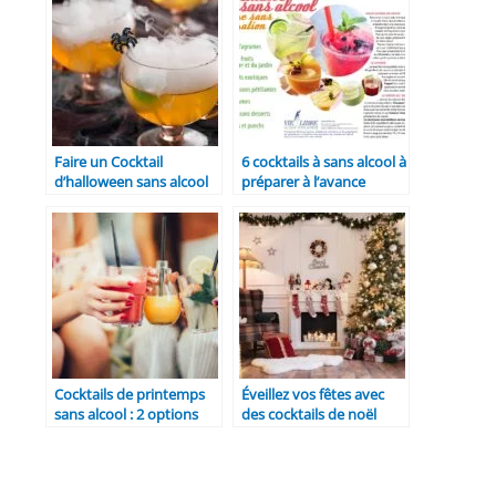
Faire un Cocktail
6 cocktails à sans alcool à
d’halloween sans alcool
préparer à l’avance
qui fume
Cocktails de printemps
Éveillez vos fêtes avec
sans alcool : 2 options
des cocktails de noël
rafraîchissantes et
sans alcool : une
gourmandes pour
tendance pétillante
profiter des beaux jours