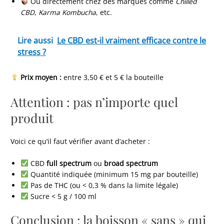
Ou directement chez des marques comme
Chilled
CBD
,
Karma Kombucha
, etc.
Lire aussi
Le CBD est-il vraiment efficace contre le
stress ?
Prix moyen :
entre 3,50 € et 5 € la bouteille
Attention : pas n’importe quel
produit
Voici ce qu’il faut vérifier avant d’acheter :
CBD
full spectrum
ou
broad spectrum
Quantité indiquée (minimum 15 mg par bouteille)
Pas de THC (ou < 0,3 % dans la limite légale)
Sucre < 5 g / 100 ml
Conclusion : la boisson « sans » qui