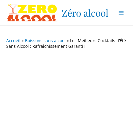
Aller
Navigation
Main
Zéro alcool
au
des
Men
contenu
articles
Accueil
»
Boissons sans alcool
»
Les Meilleurs Cocktails d’Été
Sans Alcool : Rafraîchissement Garanti !