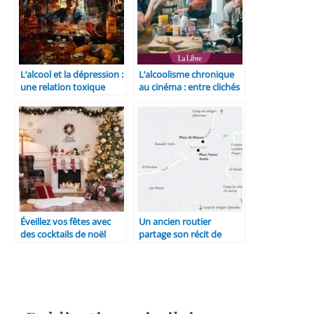
L’alcool et la dépression :
L’alcoolisme chronique
une relation toxique
au cinéma : entre clichés
et réalités
Éveillez vos fêtes avec
Un ancien routier
des cocktails de noël
partage son récit de
sans alcool : une
dépendance : « Je
tendance pétillante
consommais trois litres
d’alcool
quotidiennement »