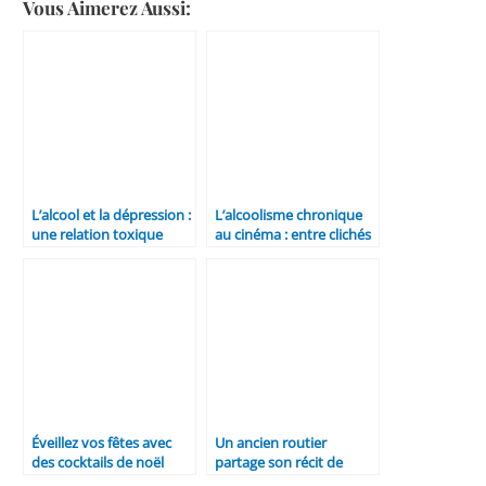
Vous Aimerez Aussi:
L’alcool et la dépression :
L’alcoolisme chronique
une relation toxique
au cinéma : entre clichés
et réalités
Éveillez vos fêtes avec
Un ancien routier
des cocktails de noël
partage son récit de
sans alcool : une
dépendance : « Je