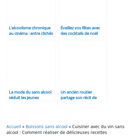
L’alcoolisme chronique
Éveillez vos fêtes avec
au cinéma : entre clichés
des cocktails de noël
et réalités
sans alcool : une
tendance pétillante
La mode du sans alcool
Un ancien routier
séduit les jeunes
partage son récit de
dépendance : « Je
consommais trois litres
d’alcool
quotidiennement »
Accueil
»
Boissons sans alcool
»
Cuisiner avec du vin sans
alcool : Comment réaliser de délicieuses recettes