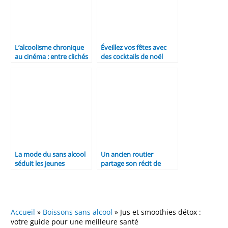
L’alcoolisme chronique
Éveillez vos fêtes avec
au cinéma : entre clichés
des cocktails de noël
et réalités
sans alcool : une
tendance pétillante
La mode du sans alcool
Un ancien routier
séduit les jeunes
partage son récit de
dépendance : « Je
consommais trois litres
d’alcool
quotidiennement »
Accueil
»
Boissons sans alcool
»
Jus et smoothies détox :
votre guide pour une meilleure santé