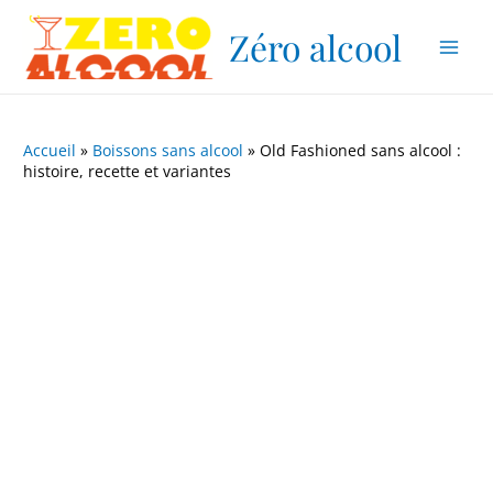
Aller
Navigation
Main
Zéro alcool
au
des
Men
contenu
articles
Accueil
»
Boissons sans alcool
»
Old Fashioned sans alcool :
histoire, recette et variantes