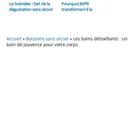
Le Sobrelier : l’art de la
Pourquoi JNPR
dégustation sans alcool
transforme-t-il la
Normandie en jardin de
genévriers pour
révolutionner vos
cocktails sans alcool ?
Accueil
»
Boissons sans alcool
»
Les bains détoxifiants : un
bain de jouvence pour votre corps