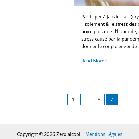
Participer à Janvier sec (dr
l’isolement & le stress de
boire plus que d’habitude, e
stress causé par la pandémi
donner le coup d’envoi de
Read More »
1
…
6
7
Copyright © 2026 Zéro alcool |
Mentions Légales