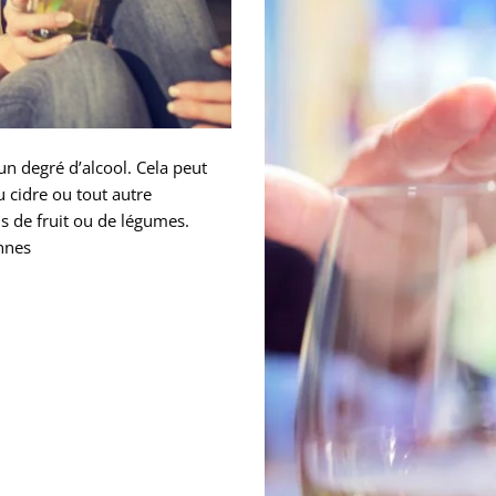
en
janvier
un degré d’alcool. Cela peut
 cidre ou tout autre
us de fruit ou de légumes.
onnes