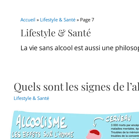
Accueil
»
Lifestyle & Santé
»
Page 7
Lifestyle & Santé
La vie sans alcool est aussi une philos
Quels sont les signes de l’
Quels
sont
Lifestyle & Santé
les
signes
de
l’alcoolisme
?