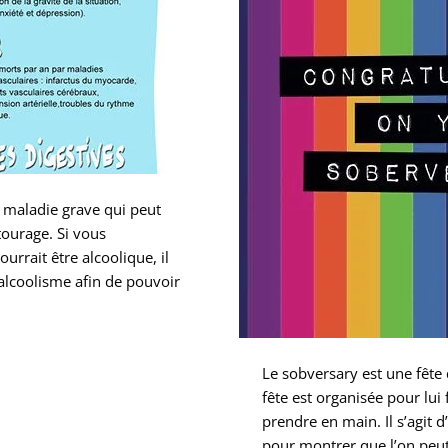
de
l’alcool
e maladie grave qui peut
tourage. Si vous
rait être alcoolique, il
alcoolisme afin de pouvoir
Le sobversary est une fête q
fête est organisée pour lui
prendre en main. Il s’agit d
pour montrer que l’on peu