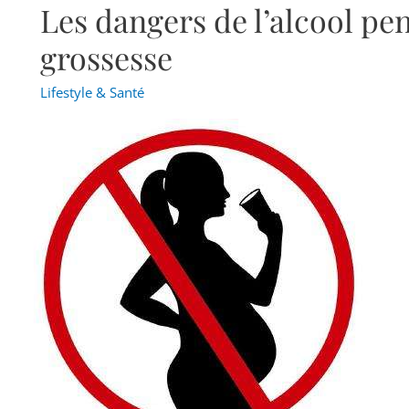
Les dangers de l’alcool pe
Les
dangers
grossesse
de
l’alcool
Lifestyle & Santé
pendant
la
grossesse