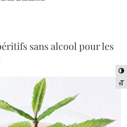
éritifs sans alcool pour les
é
Passe
Chang