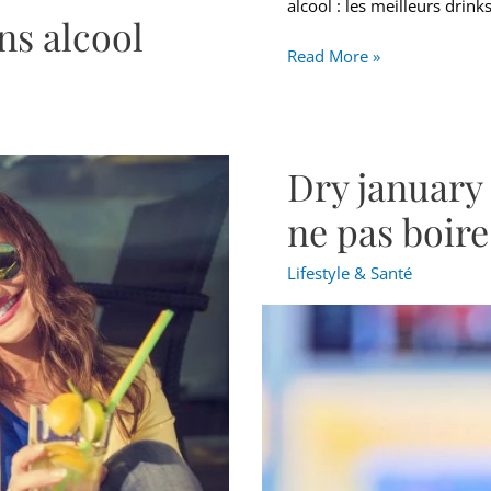
alcool : les meilleurs drink
ns alcool
Read More »
Dry january 
Dry
january
ne pas boire
:
les
Lifestyle & Santé
6
bonnes
raisons
de
ne
pas
boire
d’alcool