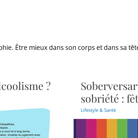
ophie. Être mieux dans son corps et dans sa têt
alcoolisme ?
Soberversar
Soberversary,
mon
sobriété : fêt
anniversaire
de
Lifestyle & Santé
sobriété
:
fêter
l’arrêt