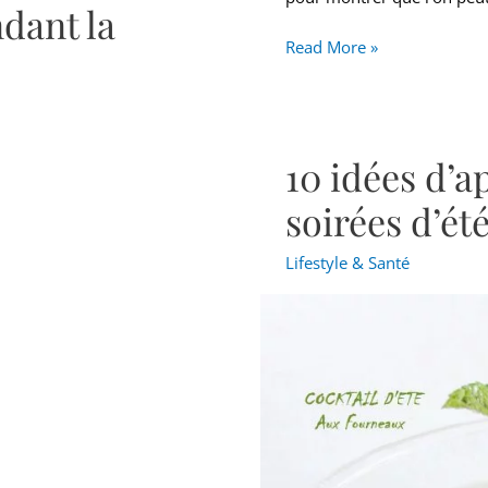
ndant la
Read More »
10 idées d’ap
10
idées
soirées d’ét
d’apéritifs
sans
Lifestyle & Santé
alcool
pour
les
soirées
d’été