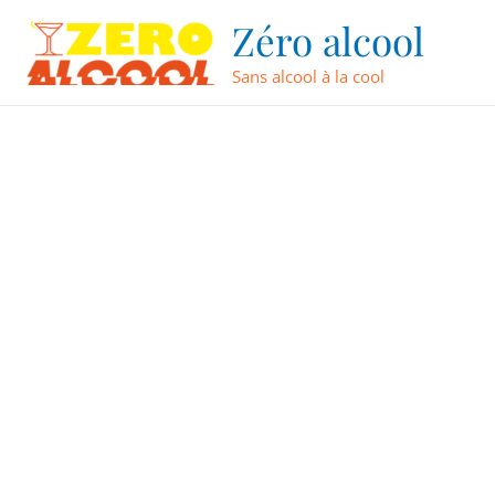
Aller
Pagination
Zéro alcool
au
d’article
contenu
Sans alcool à la cool