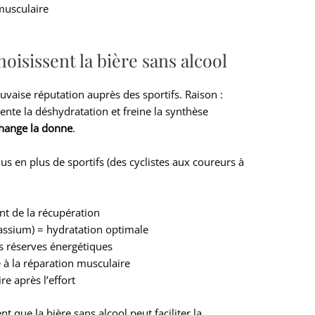
musculaire
hoisissent la bière sans alcool
vaise réputation auprès des sportifs. Raison :
mente la déshydratation et freine la synthèse
change la donne
.
lus en plus de sportifs (des cyclistes aux coureurs à
nt de la récupération
ssium) = hydratation optimale
s réserves énergétiques
e à la réparation musculaire
re après l’effort
t que la bière sans alcool peut faciliter la