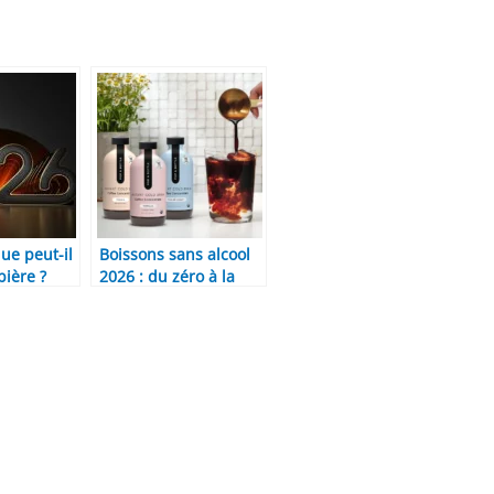
ue peut-il
Boissons sans alcool
bière ?
2026 : du zéro à la
imites et
révolution
bières
fonctionnelle
(adaptogens,
probiotiques)