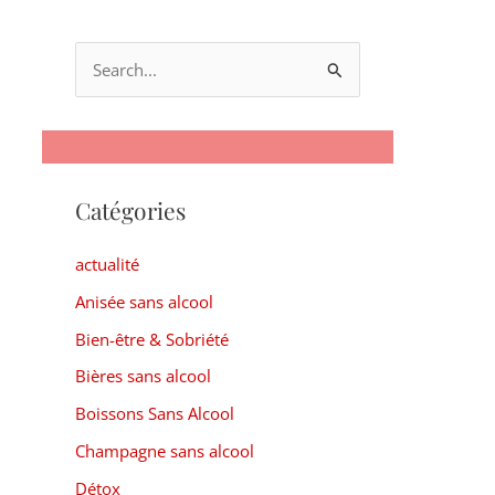
R
e
c
h
Catégories
e
r
actualité
c
Anisée sans alcool
h
Bien-être & Sobriété
e
r
Bières sans alcool
Boissons Sans Alcool
:
Champagne sans alcool
Détox