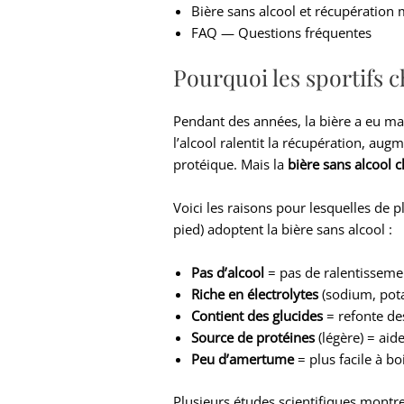
Bière sans alcool et récupération 
FAQ — Questions fréquentes
Pourquoi les sportifs c
Pendant des années, la bière a eu mau
l’alcool ralentit la récupération, aug
protéique. Mais la
bière sans alcool 
Voici les raisons pour lesquelles de p
pied) adoptent la bière sans alcool :
Pas d’alcool
= pas de ralentisseme
Riche en électrolytes
(sodium, pota
Contient des glucides
= refonte de
Source de protéines
(légère) = aid
Peu d’amertume
= plus facile à boi
Plusieurs études scientifiques montren