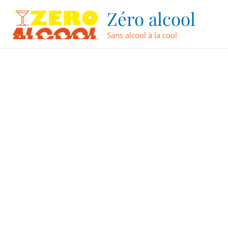
Aller
Navigation
Zéro alcool
au
des
contenu
articles
Sans alcool à la cool