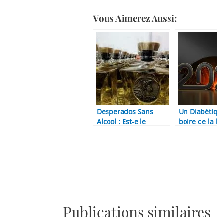
Vous Aimerez Aussi:
Desperados Sans
Un Diabétiq
Alcool : Est-elle
boire de la 
Vraiment Sans Alcool
Réponses, l
? (Composition, Taux
meilleures 
Réel et Notre Avis
Sans Alcool
Honnête)
Publications similaires