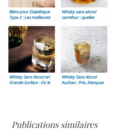
Bière pour Diabétique
Whisky sans alcool
Type 2 : Les meilleures
carrefour : quelles
options sans alcool et à
marques trouver en
faible Index glycémique
rayon ? (guide & avis
(Guide 2026)
2026)
Whisky Sans Alcool en
Whisky Sans Alcool
Grande Surface : Où le
Auchan : Prix, Marques
Trouver et Lequel Choisir
Disponibles et Meilleures
? (Comparatif 2025)
Alternatives (2025)
Publications similaires