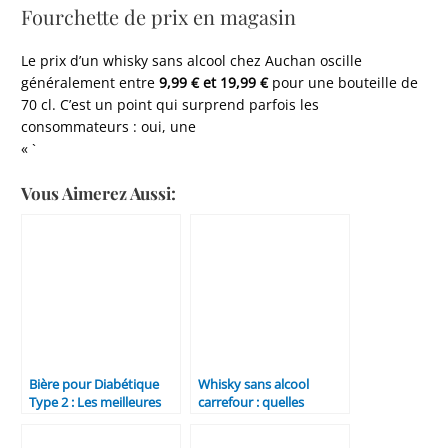
Fourchette de prix en magasin
Le prix d’un whisky sans alcool chez Auchan oscille
généralement entre
9,99 € et 19,99 €
pour une bouteille de
70 cl. C’est un point qui surprend parfois les
consommateurs : oui, une
« `
Vous Aimerez Aussi:
Bière pour Diabétique
Whisky sans alcool
Type 2 : Les meilleures
carrefour : quelles
options sans alcool et à
marques trouver en
faible Index glycémique
rayon ? (guide & avis