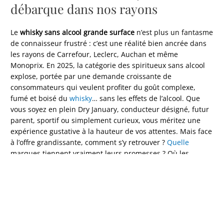
débarque dans nos rayons
Le
whisky sans alcool grande surface
n’est plus un fantasme
de connaisseur frustré : c’est une réalité bien ancrée dans
les rayons de Carrefour, Leclerc, Auchan et même
Monoprix. En 2025, la catégorie des spiritueux sans alcool
explose, portée par une demande croissante de
consommateurs qui veulent profiter du goût complexe,
fumé et boisé du
whisky
… sans les effets de l’alcool. Que
vous soyez en plein Dry January, conducteur désigné, futur
parent, sportif ou simplement curieux, vous méritez une
expérience gustative à la hauteur de vos attentes. Mais face
à l’offre grandissante, comment s’y retrouver ?
Quelle
marques tiennent vraiment leurs promesses ? Où les
dénicher près de chez vous ? Et surtout, comment les
déguster pour en tirer le meilleur ? Ce guide comparatif
2025 vous donne toutes les réponses — avec des
recommandations honnêtes, des recettes de mocktails
bluffantes et des conseils pratiques pour transformer votre
apéro sans alcool en véritable moment de plaisir.