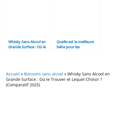
(Guide 2026)
2026)
Whisky Sans Alcool en
Quelle est la meilleure
Grande Surface : Où le
bière pour les
Trouver et Lequel Choisir
diabétiques ? (Sans
? (Comparatif 2025)
alcool, IG bas, Sans Sucre
– Guide Santé 2026)
Accueil
»
Boissons sans alcool
»
Whisky Sans Alcool en
Grande Surface : Où le Trouver et Lequel Choisir ?
(Comparatif 2025)