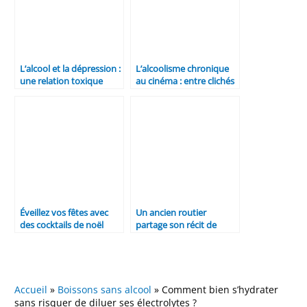
L’alcool et la dépression :
L’alcoolisme chronique
une relation toxique
au cinéma : entre clichés
et réalités
Éveillez vos fêtes avec
Un ancien routier
des cocktails de noël
partage son récit de
sans alcool : une
dépendance : « Je
tendance pétillante
consommais trois litres
d’alcool
quotidiennement »
Accueil
»
Boissons sans alcool
»
Comment bien s’hydrater
sans risquer de diluer ses électrolytes ?