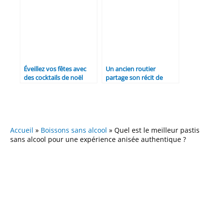
Éveillez vos fêtes avec
Un ancien routier
des cocktails de noël
partage son récit de
sans alcool : une
dépendance : « Je
tendance pétillante
consommais trois litres
d’alcool
quotidiennement »
Accueil
»
Boissons sans alcool
»
Quel est le meilleur pastis
sans alcool pour une expérience anisée authentique ?